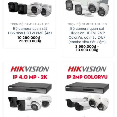
TRỌN BỘ CAMERA ANALOG
TRỌN BỘ CAMERA ANALOG
Bộ camera quan sát
Bộ camera quan sát
Hikvision HDTVI 8MP (4K)
Hikvision HDTVI 2MP
ColorVu, có màu 24/7
10.290.000
₫
–
Khoảng
23.120.000
₫
(combo siêu tiết kiệm)
giá:
3.990.000
₫
–
từ
Khoảng
10.990.000
₫
10.290.000₫
giá:
đến
từ
23.120.000₫
3.990.000
đến
10.990.00