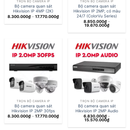
TRỌN BỘ CAMERA IP
TRỌN BỘ CAMERA IP
Bộ camera quan sát
Bộ camera quan sát
Hikvision IP 4MP (2K)
Hikvision IP 2MP, có màu
24/7 (ColorVu Series)
Khoảng
8.300.000
₫
–
17.770.000
₫
giá:
8.850.000
₫
–
từ
Khoảng
19.670.000
₫
8.300.000₫
giá:
đến
từ
17.770.000₫
8.850.000
đến
19.670.00
TRỌN BỘ CAMERA IP
TRỌN BỘ CAMERA IP
Bộ camera quan sát
Bộ camera quan sát
Hikvision IP 2MP 30fps
Hikvision IP 2MP Audio
Khoảng
8.300.000
₫
–
17.770.000
₫
6.830.000
₫
–
giá:
Khoảng
15.570.000
₫
từ
giá:
8.300.000₫
từ