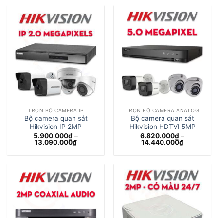
đến
6.830.000
17.770.000₫
đến
15.570.00
TRỌN BỘ CAMERA IP
TRỌN BỘ CAMERA ANALOG
Bộ camera quan sát
Bộ camera quan sát
Hikvision IP 2MP
Hikvision HDTVI 5MP
5.900.000
₫
–
6.820.000
₫
–
Khoảng
Khoảng
13.090.000
₫
14.440.000
₫
giá:
giá:
từ
từ
5.900.000₫
6.820.000
đến
đến
13.090.000₫
14.440.00