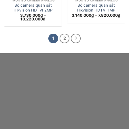
TRỌN BỘ CAMERA ANALOG
TRỌN BỘ CAMERA ANALOG
Bộ camera quan sát
Bộ camera quan sát
Hikvision HDTVI 2MP
Hikvision HDTVI 1MP
Kho
3.730.000
₫
–
3.140.000
₫
–
7.820.000
₫
Khoảng
giá:
10.220.000
₫
giá:
từ
từ
3.14
3.730.000₫
đến
đến
7.82
10.220.000₫
1
2