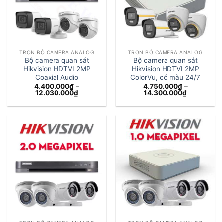
TRỌN BỘ CAMERA ANALOG
TRỌN BỘ CAMERA ANALOG
Bộ camera quan sát
Bộ camera quan sát
Hikvision HDTVI 2MP
Hikvision HDTVI 2MP
Coaxial Audio
ColorVu, có màu 24/7
4.400.000
₫
–
4.750.000
₫
–
Khoảng
Khoảng
12.030.000
₫
14.300.000
₫
giá:
giá:
từ
từ
4.400.000₫
4.750.000
đến
đến
12.030.000₫
14.300.00