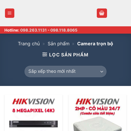
Skip
to
content
Hotline:
098.263.1131
-
098.118.8065
Trang chủ
»
Sản phẩm
»
Camera trọn bộ
LỌC SẢN PHẨM