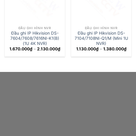
ĐẦU GHI HÌNH NVR
ĐẦU GHI HÌNH NVR
Đầu ghi IP Hikvision DS-
Đầu ghi IP Hikvision DS-
7604/7608/7616NI-K1(B)
7104/7108NI-Q1/M (Mini 1U
(1U 4K NVR)
NVR)
Khoảng
Kho
1.670.000
₫
–
2.130.000
₫
1.130.000
₫
–
1.380.000
₫
giá:
giá:
từ
từ
1.670.000₫
1.13
đến
đến
2.130.000₫
1.38