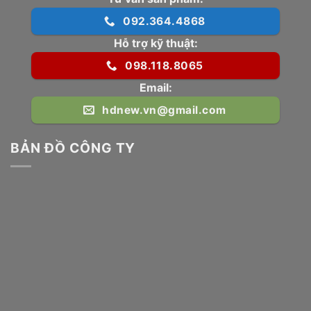
092.364.4868
Hỗ trợ kỹ thuật:
098.118.8065
Email:
hdnew.vn@gmail.com
BẢN ĐỒ CÔNG TY