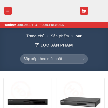
Skip
to
content
Hotline:
098.263.1131
-
098.118.8065
Trang chủ
»
Sản phẩm
»
nvr
LỌC SẢN PHẨM